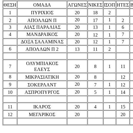
ΘΕΣΗ
ΟΜΑΔΑ
ΑΓΩΝΕΣ
ΝΙΚΕΣ
ΙΣΟΠ
ΗΤΕΣ
20
1
ΠΥΡΙΧΙΟΣ
18
2
20
1
2
ΑΠΟΛΛΩΝ Π
17
2
3
ΑΙΑΣ ΠΑΡΑΛΙΑΣ
20
13
1
6
4
ΜΑΝΔΡΑΙΚΟΣ
20
7
12
1
ΔΟΞΑ ΣΑΛΑΜΙΝΑΣ
20
12
1
7
6
ΑΠΟΛΛΩΝ Π 2
13
11
2
ΟΛΥΜΠΙΑΚΟΣ
7
20
8
1
11
ΕΛΕΥΣ
8
20
ΜΙΚΡΑΣΙΑΤΙΚΗ
8
12
20
9
ΣΟΚΕΡΛΑΝΤ
7
1
12
20
10
ΑΣΠΡΟΠΥΡΓΟΣ
5
1
14
11
ΙΚΑΡΟΣ
20
4
1
15
12
ΜΕΓΑΡΙΚΟΣ
20
20